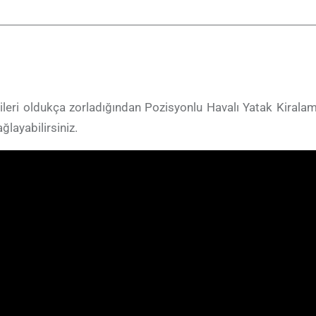
ileri oldukça zorladığından Pozisyonlu Havalı Yatak Kiral
ğlayabilirsiniz.