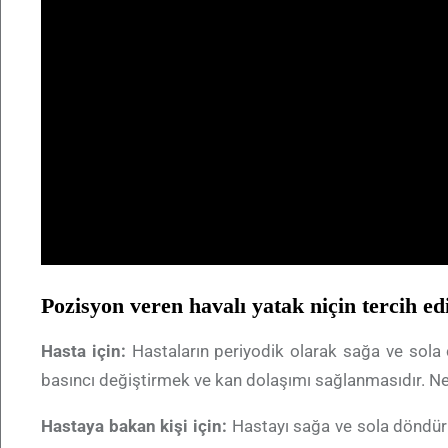
Pozisyon veren havalı yatak niçin tercih ed
Hasta için:
Hastaların periyodik olarak sağa ve sola 
basıncı değiştirmek ve kan dolaşımı sağlanmasıdır. Ne 
Hastaya bakan kişi için:
Hastayı sağa ve sola döndürme