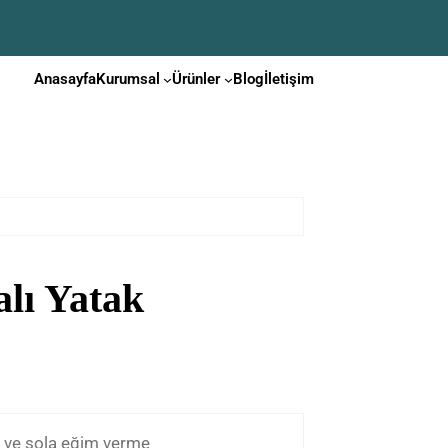
Anasayfa
Kurumsal
Ürünler
Blog
İletişim
lı Yatak
 ve sola eğim verme