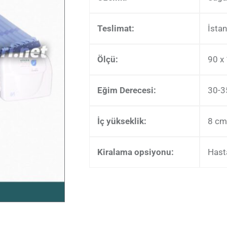
Teslimat:
İstan
Ölçü:
90 x
Eğim Derecesi:
30-3
İç yükseklik:
8 cm
Kiralama opsiyonu:
Hasta