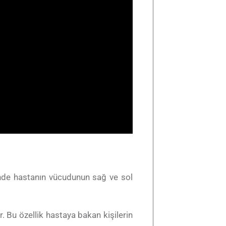
inde hastanın vücudunun sağ ve sol
 Bu özellik hastaya bakan kişilerin