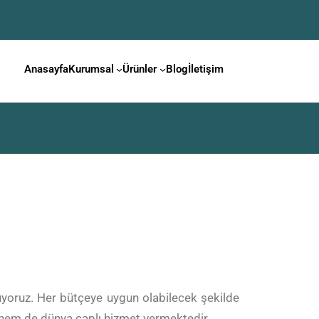
Anasayfa
Kurumsal
Ürünler
Blog
İletişim
ruyoruz. Her bütçeye uygun olabilecek şekilde
ye hem de dünya çaplı hizmet vermektedir.