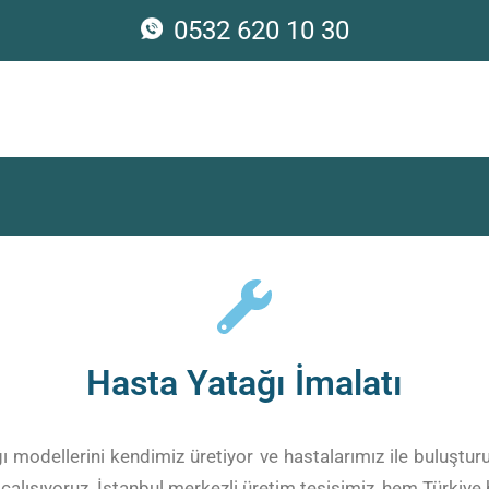
0532 620 10 30
Hasta Yatağı İmalatı
ı modellerini kendimiz üretiyor ve hastalarımız ile buluştu
ı çalışıyoruz. İstanbul merkezli üretim tesisimiz, hem Türki