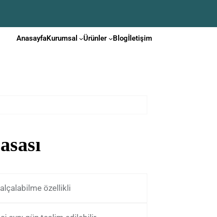
Anasayfa
Kurumsal
Ürünler
Blog
İletişim
asası
alçalabilme özellikli