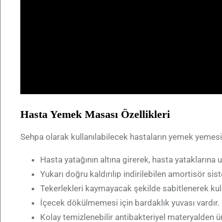
Hasta Yemek Masası Özellikleri
Sehpa olarak kullanılabilecek hastaların yemek yemesini
Hasta yatağının altına girerek, hasta yataklarına u
Yukarı doğru kaldırılıp indirilebilen amortisör sist
Tekerlekleri kaymayacak şekilde sabitlenerek kulla
İçecek dökülmemesi için bardaklık yuvası vardır.
Kolay temizlenebilir antibakteriyel materyalden ür