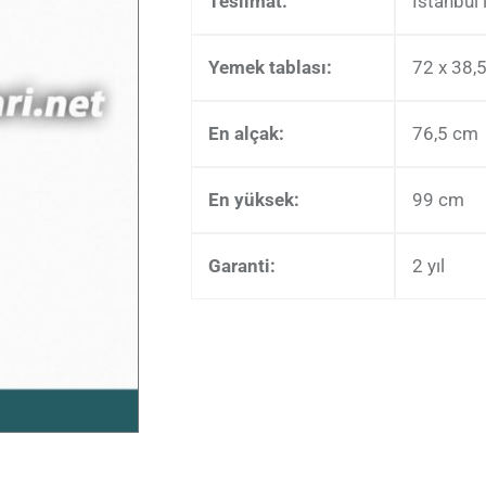
Teslimat:
İstanbul 
Yemek tablası:
72 x 38,
En alçak:
76,5 cm
En yüksek:
99 cm
Garanti:
2 yıl