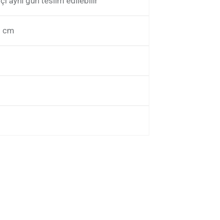
içi aynı gün teslim edilebilir
5 cm